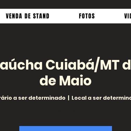
VENDA DE STAND
FOTOS
VI
Gaúcha Cuiabá/MT de
de Maio
ário a ser determinado
  |  
Local a ser determin
Local: a ser determinado