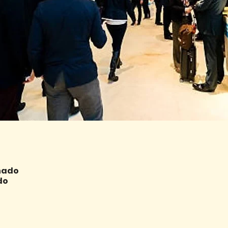
nado
do